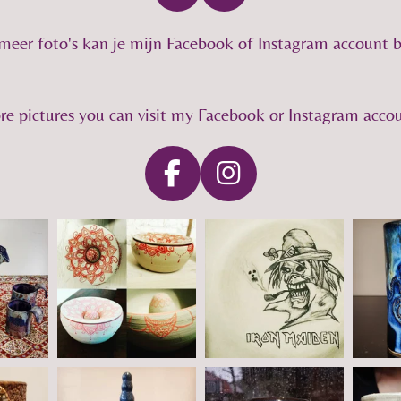
a
n
c
s
 meer foto's kan je mijn Facebook of Instagram account
e
t
b
a
o
g
re pictures you can visit my Facebook or Instagram accou
o
r
k
a
m
F
I
a
n
c
s
e
t
b
a
o
g
o
r
k
a
m